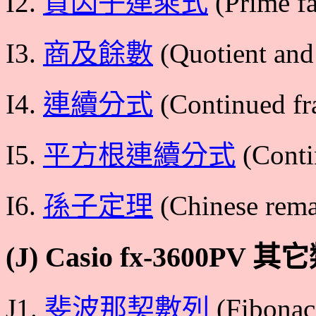
I2.
質因子連乘式
(Prime fa
I3.
商及餘數
(Quotient and
I4.
連續分式
(Continued fr
I5.
平方根連續分式
(Contin
I6.
孫子定理
(Chinese rema
(J) Casio fx-3600PV 其
J1.
斐波那契數列
(Fibonac