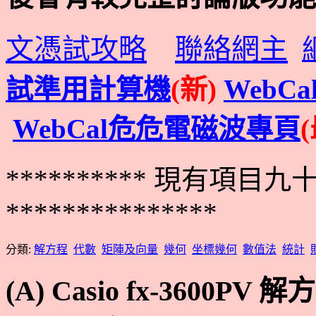
文憑試攻略
聯絡網主
試準用計算機
(新)
WebC
WebCal危危電磁波專頁
********** 現有項目九
************
分類:
解方程
代數
矩陣及向量
幾何
坐標幾何
數值法
統計
(A) Casio fx-3600PV 解