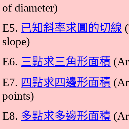
of diameter)
E5.
已知斜率求圓的切線
(
slope)
E6.
三點求三角形面積
(Are
E7.
四點求四邊形面積
(Are
points)
E8.
多點求多邊形面積
(Ar