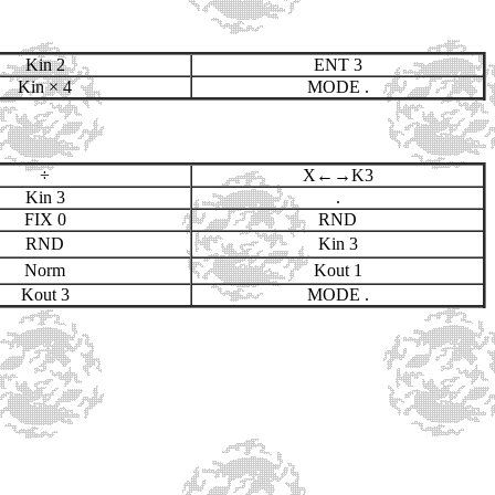
Kin 2
ENT 3
Kin × 4
MODE .
÷
X←→K3
Kin 3
.
FIX 0
RND
RND
Kin 3
Norm
Kout 1
Kout 3
MODE .