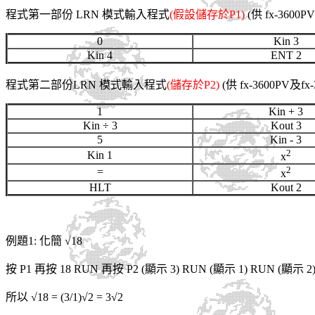
程式第一部份 LRN 模式輸入程式
(假設儲存於P1)
(供 fx-3600
0
Kin 3
Kin 4
ENT 2
程式第二部份LRN 模式輸入程式
(儲存於P2)
(供 fx-3600PV及f
1
Kin + 3
Kin ÷ 3
Kout 3
5
Kin - 3
2
Kin 1
x
2
=
x
HLT
Kout 2
例題1: 化簡 √18
按 P1 再按 18 RUN 再按 P2 (顯示 3) RUN (顯示 1) RUN (顯示 2
所以 √18 = (3/1)√2 = 3√2