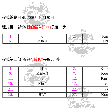
程式編寫日期: 2008年10月20日
程式第一部份
(假設儲存於P1)
長度: 9步
1
0
2.
Kin
6.
Kin 4
7.
EN
程式第二部份
(儲存於P2)
長度: 29步
1
1
2.
Kin 
6.
Kin ÷ 3
7.
Kou
11.
5
12.
Kin 
16.
Kin 1
17.
x
21.
=
22.
x
26.
HLT
27.
Kou