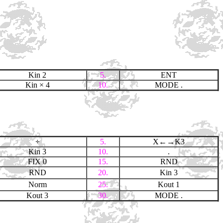
Kin 2
5.
ENT
Kin × 4
10.
MODE .
÷
5.
X←→K3
Kin 3
10.
.
FIX 0
15.
RND
RND
20.
Kin 3
Norm
25.
Kout 1
Kout 3
30.
MODE .