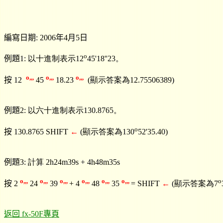
編寫日期: 2006年4月5日
o
例題
1: 以十進制表示12
45'18''23。
o,,,
o,,,
o,,,
按
12
45
18.23
(顯示答案為12.75506389)
例題
2: 以六十進制表示130.8765。
o
按
130.8765 SHIFT
←
(顯示答案為130
52'35.40)
例題
3: 計算 2h24m39s + 4h48m35s
o,,,
o,,,
o,,,
o,,,
o,,,
o,,,
o
按
2
24
39
+ 4
48
35
= SHIFT
←
(顯示答案為7
返回 fx-50F專頁