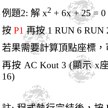
2
例題
2:
解
x
+ 6x + 25 = 0
按
P1
再按
1 RUN 6 RUN 
若果需要計算頂點座標，
再按 AC Kout 3 (顯示 x
16)
註:
程式執行完結後
，按 