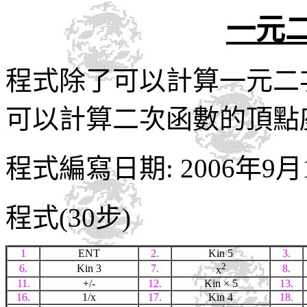
一元二
程式除了可以計算一元二
可以計算二次函數的頂點
程式編寫日期: 2006年9月
程式(30步)
1
ENT
2.
Kin 5
3.
2
6.
Kin 3
7.
8.
x
11.
+/-
12.
Kin
× 5
13.
16.
1/x
17.
Kin 4
18.