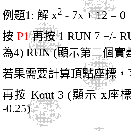
2
例題
1:
解
x
- 7x + 12 = 0
按
P1
再按
1
RUN
7 +/- R
為
4) RUN (
顯示第二
個
實
若果需要計算頂點座標，
再按 Kout 3 (顯示 x座標
-0.25)