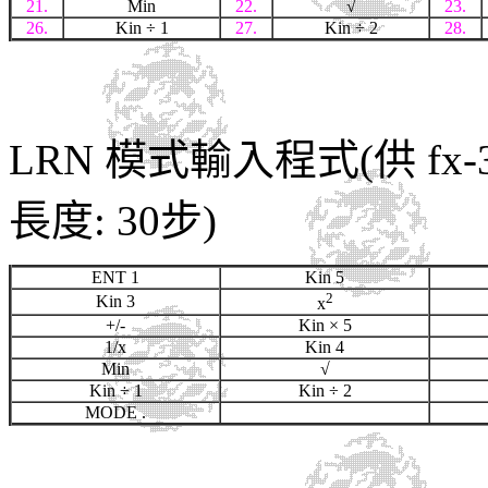
21.
Min
22.
√
23.
26.
Kin
÷ 1
27.
Kin
÷ 2
28.
LRN 模式輸入程式(供 fx-
長度: 30步)
ENT 1
Kin 5
2
Kin 3
x
+/-
Kin
× 5
1/x
Kin 4
Min
√
Kin
÷ 1
Kin
÷ 2
MODE .