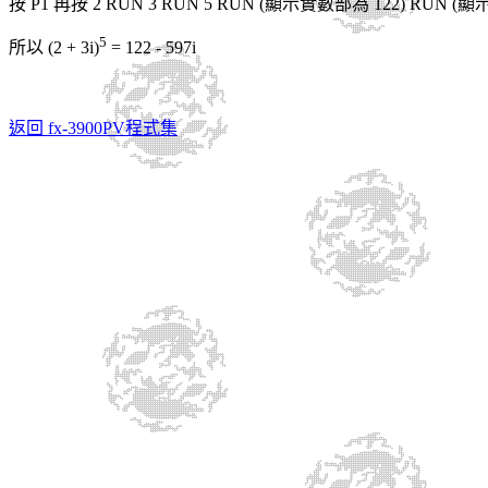
按
P1
再按
2
RUN 3 RUN 5 RUN (顯示實數部為 122)
RUN
(顯示
5
所
以 (2 + 3i)
=
122
- 597i
返回 fx-3900PV程式集