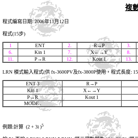
複
程式編寫日期: 2006年11月12日
程式(15步)
1
ENT
2.
R→P
3.
6.
Kin 1
7.
X←→Y
8.
11.
P→R
12.
Kout 1
13.
LRN 模式輸入程式(供 fx-3600PV及fx-3800P使用，程式長度: 15
ENT 3
R→P
Kin 1
X←→Y
P→R
Kout 1
MODE .
5
例題:計算 (2 + 3i )