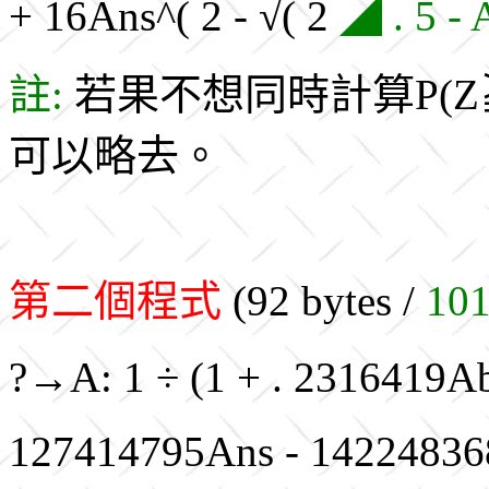
+ 16Ans^( 2 - √( 2
◢ . 5 - 
註:
若果不想同時計算P(Z
可以略去。
第二個程式
(92 bytes /
101
?→A: 1 ÷ (1 + . 2316419Abs
127414795Ans - 1422483