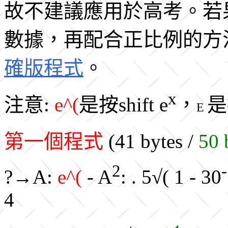
故不建議應用於高考。若
數據，再配合正比例的方
確版程式
。
x
注意:
e^(
是按shift e
，
是
E
第一個程式
(41 bytes /
50 
2
?→A:
e^(
- A
: . 5√( 1 - 30
4