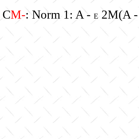
C
M-
: Norm 1: A -
2M(A -
E