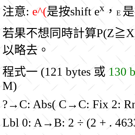
x
注意:
e^(
是按shift e
，
是
E
若果不想同時計算P(Z≧X
以略去。
程式一 (121 bytes 或
130 b
M)
?→C: Abs( C→C: Fix 2: Rn
Lbl 0: A→B: 2 ÷ (2 + . 463