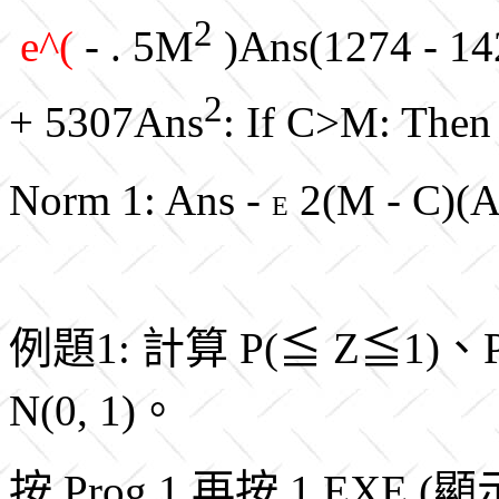
2
e^(
- . 5M
)Ans(1274 - 14
2
+ 5307Ans
: If C>M: Then
Norm 1: Ans -
2(M - C)(A
E
例題1: 計算 P(≦ Z≦1)、P
N(0, 1)。
按 Prog 1 再按 1 EXE (顯