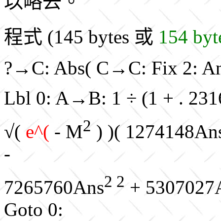
以略去。
程式 (145 bytes 或
154 byt
?→C: Abs( C→C: Fix 2: A
Lbl 0: A→B: 1 ÷ (1 + . 231
2
√(
e^(
- M
) )( 1274148An
-
2 2
7265760Ans
+ 5307027
Goto 0: