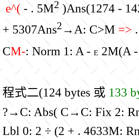
2
e^(
- . 5M
)Ans(1274 - 14
2
+ 5307Ans
→A: C>M
=>
.
C
M-
: Norm 1: A -
2M(A -
E
程式二(124 bytes 或
133 b
?→C: Abs( C→C: Fix 2: Rn
Lbl 0: 2 ÷ (2 + . 4633M: Rn