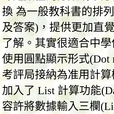
換 為一般教科書的排
及答案)，提供更加直
了解。其實很適合中學
使用圓點顯示形式(Dot m
考評局接納為准用計算機。另
加入了 List 計算功能(Data E
容許將數據輸入三欄(L