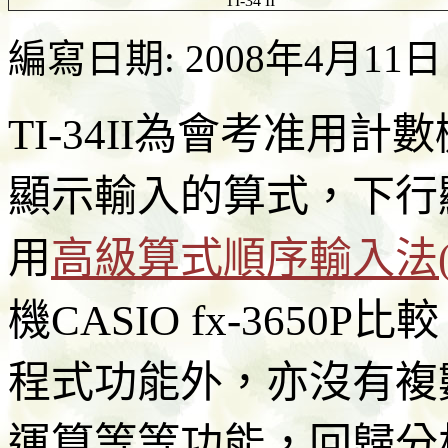
TI-34 II
編寫日期: 2008年4月11日
TI-34II為會考准用計
顯示輸入的算式，下行
用
高級算式順序輸入法(A.D
機CASIO fx-365
程式功能外，亦沒有複
運算等等功能，回歸分