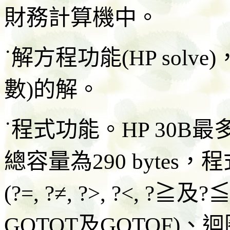
財務計算機中。
˙解方程功能(HP sol
數)的解。
˙程式功能。HP 30B
總容量為290 byte
(?=, ?≠, ?>, ?<, ?
GOTOT及GOTOF)、