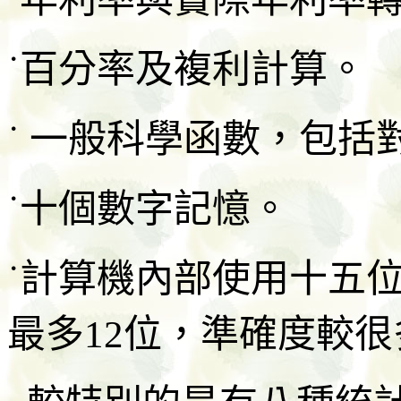
˙百分率及複利計算。
˙ 一般科學函數，包括
˙十個數字記憶。
˙計算機內部使用十五
最多12位，準確度較