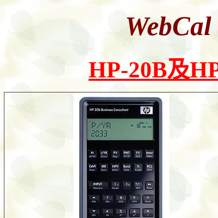
WebCal
HP-20B及H