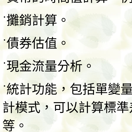
˙攤銷計算。
˙債券估值。
˙現金流量分析。
˙統計功能，包括單變
計模式，可以計算標準
等。