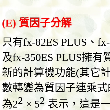
(E) 質因子分解
只有fx-82ES PLUS、fx-
及fx-350ES PLU
新的計算機功能(其它
數轉變為質因子連乘式的
2
2
為2
× 5
表示，這是