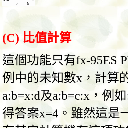
(C) 比值計算
這個功能只有fx-95E
例中的未知數x，計算
a:b=x:d及a:b=c:x，
得答案x=4。雖然這