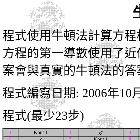
程式使用牛頓法計算方程
方程的第一導數使用了近
案會與真實的牛頓法的答
程式編寫日期: 2006年10
程式(最少23步)
y
1
Kout 1
2.
3.
x
6.
×
7.
Kout 1
8.