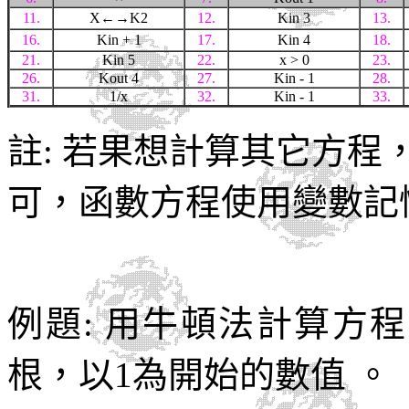
11.
X←→K2
12.
Kin 3
13.
16.
Kin + 1
17.
Kin 4
18.
21.
Kin 5
22.
x > 0
23.
26.
Kout 4
27.
Kin - 1
28.
31.
1/x
32.
Kin - 1
33.
註: 若果想計算其它方
可，函數方程使用變數記
例題
:
用牛頓法計算方程
根，以
1
為開始的數值
。