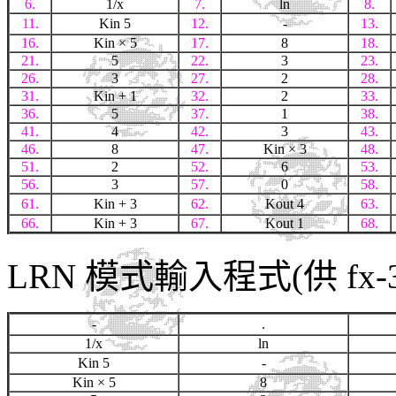
6.
1/x
7.
ln
8.
11.
Kin 5
12.
-
13.
16.
Kin
× 5
17.
8
18.
21.
5
22.
3
23.
26.
3
27.
2
28.
31.
Kin + 1
32.
2
33.
36.
5
37.
1
38.
41.
4
42.
3
43.
46.
8
47.
Kin
× 3
48.
51.
2
52.
6
53.
56.
3
57.
0
58.
61.
Kin + 3
62.
Kout 4
63.
66.
Kin + 3
67.
Kout 1
68.
LRN 模式輸入程式(供 fx-
-
.
1/x
ln
Kin 5
-
Kin
× 5
8