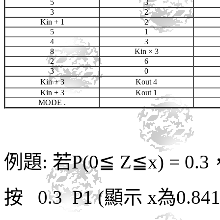
5
3
3
2
Kin + 1
2
5
1
4
3
8
Kin
× 3
2
6
3
0
Kin + 3
Kout 4
Kin + 3
Kout 1
MODE .
例題: 若
P(0
≦
Z
≦
x
) = 0.3
按
0.3 P1
(顯示 x為0.841