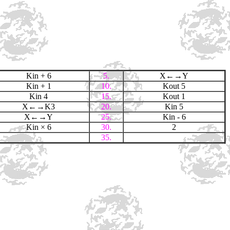
Kin + 6
5.
X←→Y
Kin + 1
10.
Kout 5
Kin 4
15.
Kout 1
X←→K3
20.
Kin 5
X←→Y
25.
Kin - 6
Kin
× 6
30.
2
35.