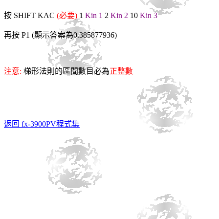
按
SHIFT KAC
(
必要)
1
Kin 1
2
Kin 2
10
Kin 3
再按 P1 (顯示答案為0.385877936)
注意:
梯形法則的區間數目必為
正整數
返回 fx-3900PV程式集