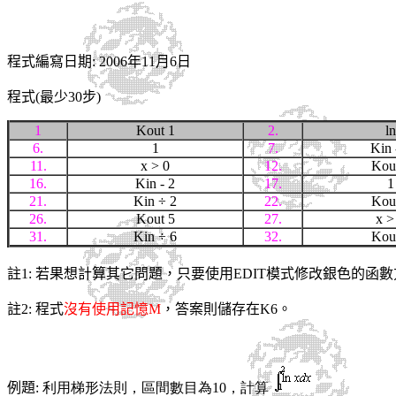
程式編寫日期: 2006年11月6日
程式(最少30步)
1
Kout 1
2.
ln
6.
1
7.
Kin 
11.
x > 0
12.
Kou
16.
Kin - 2
17.
1
21.
Kin
÷ 2
22.
Kou
26.
Kout 5
27.
x >
31.
Kin
÷ 6
32.
Kou
註1: 若果想計算其它問題，只要使用EDIT模式修改銀色的函
註2: 程式
沒有使用記憶M
，答案則儲存在K6。
例題
: 利用梯形法則，區間數目為10，計算