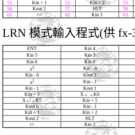
51.
Kin
÷ 1
52.
Kin
÷ 2
53.
56.
Kout 2
57.
HLT
58.
61.
+/-
62.
Kin 3
63.
LRN 模式輸入程式(供 fx-
ENT
Kin 4
Kin 5
Kin 3
Kin 6
Kin 1
2
Kin - 6
x
Kin - 6
Kout 2
2
Kin - 1
x
Kin - 1
Kout 1
KIn
× 3
X←→K6
X←→K5
Kin
× 5
Kout 6
Kin - 1
Kin
÷ 1
Kin
÷ 2
Kout 2
HLT
+/-
Kin 3