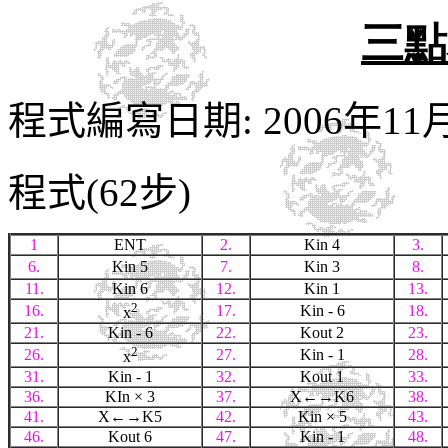
三點
程式編寫日期: 2006年11
程式(62步)
1
ENT
2.
Kin 4
3.
6.
Kin 5
7.
Kin 3
8.
11.
Kin 6
12.
Kin 1
13.
2
16.
17.
Kin - 6
18.
x
21.
Kin - 6
22.
Kout 2
23.
2
26.
27.
Kin - 1
28.
x
31.
Kin - 1
32.
Kout 1
33.
36.
KIn
× 3
37.
X←→K6
38.
41.
X←→K5
42.
Kin
× 5
43.
46.
Kout 6
47.
Kin - 1
48.