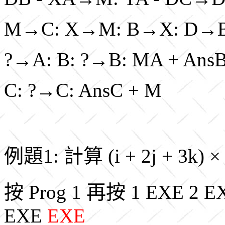
M→C: X→M: B→X: D→B
?→A: B: ?→B: MA + An
C: ?→C: AnsC + M
例題1: 計算 (i + 2j + 3k) × (
按 Prog 1 再按 1 EXE 2 E
EXE
EXE