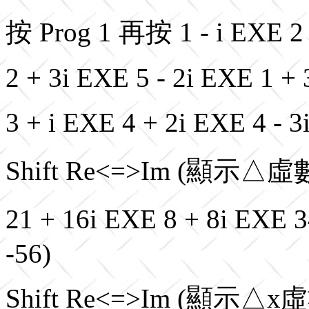
按 Prog 1 再按 1 - i EXE 2 
2 + 3i
EXE 5 - 2i EXE 1 +
3 + i EXE 4 + 2i EXE 4
Shift Re<=>Im (顯示△虛
21 + 16i EXE 8 + 8i E
-56)
Shift Re<=>Im (顯示△x