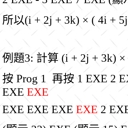
所以(i + 2j + 3k) × ( 4i + 5j
例題3: 計算 (i + 2j + 3k) × ( 4
按 Prog 1 再按 1 EXE 2 
EXE
EXE
EXE EXE EXE
EXE
2 EXE