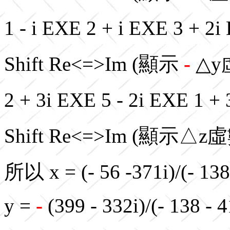
1 - i EXE 2 + i EXE 3 + 2
Shift Re<=>Im (顯示
-
△y虛
2 + 3i
EXE 5 - 2i EXE 1 +
Shift Re<=>Im (顯示△z
虛
所以 x = (- 56 -371i)/(- 138 
y =
-
(399 - 332i)/(- 138 - 41