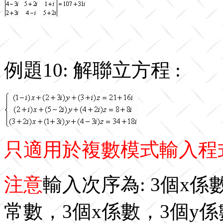
例題10: 解聯立方程 :
只適用於複數模式輸入程
注意
輸入次序為: 3個x係
常數，3個x係數，3個y係