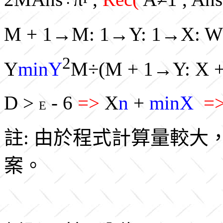
M + 1→M: 1→Y: 1→X: Wh
2
Y
minY
M÷(M + 1→Y: X 
D >
- 6
=>
X
n
+
minX
=
E
註: 由於程式計算量較
案。