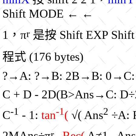
Shift MODE ← ←
r
1，
π
是按 Shift EXP Shift
程式 (176 bytes)
?→A: ?→B: 2B→B: 0→C: . 
C + D - 2D(B>Ans→C: D÷2
-1
-1
2
C
- 1:
tan
(
√( Ans
÷A: 
r
2MAns÷π
,
Rec(
A≠1 , An