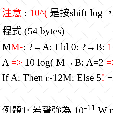
注意
:
10^(
是按shift log 
程式 (54 bytes)
M
M-
: ?→A: Lbl 0: ?→B:
1
A
=>
10 log( M→B: A=2
=
If A: Then
-12M: Else 5
!
+
E
-11
例題1: 若聲強為 10
W 