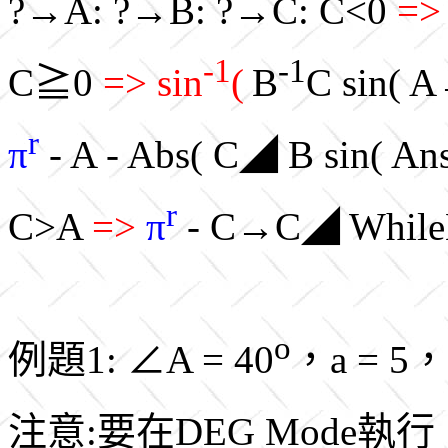
?→A: ?→B: ?→C: C<0
=>
-1
-1
C≧0
=> sin
(
B
C sin( 
r
π
- A - Abs( C◢ B sin( Ans
r
C>A
=>
π
- C→C◢ While
o
例題1: ∠A = 40
，a = 5，
注意:要在DEG Mode執行