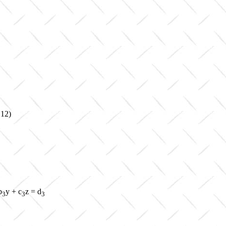
2)
。
b
y + c
z = d
3
3
3