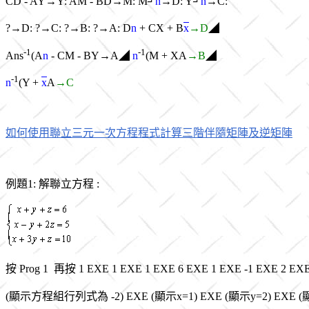
CD - AY→Y: AM - BD→M: M┘
n
→D: Y┘
n
→C:
?→D: ?→C: ?→B: ?→A: D
n
+ CX + B
x
→D
◢
-1
-1
Ans
(A
n
- CM - BY→A◢
n
(M + XA
→B
◢
-1
n
(Y +
x
A
→C
如何使用聯立三元一次方程程式計算三階伴隨矩陣及逆矩陣
例題1: 解聯立方程 :
按 Prog 1 再按 1 EXE 1 EXE 1 EXE 6 EXE 1 EXE -1 EXE 2 EXE
(顯示方程組行列式為 -2) EXE (顯示x=1) EXE (顯示y=2) EXE (