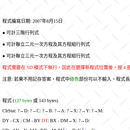
程式編寫日期: 2007年8月15日
● 可計三階行列式
● 可計聯立二元一次方程及其方程組行列式
● 可計聯立三元一次方程及其方程組行列式
程式需要在 SD 模式下執行，因此在選擇新程式位置後，按 4 
注意: 若果不用記存答案，程式中
綠色
部份可以不輸入，程式長
程式 (
137 bytes
或 143 bytes)
ClrStat: ?→D: ?→C: ?→B: ?→A: ?→X: ?→Y: ?→M:
DY - CX
;
CM - BY
DT
: BX - DM→X: ?→D: