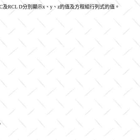
L C及RCL D分別顯示x、y、z的值及方程組行列式的值。
。