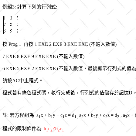
例題3: 計算下列的行列式:
按 Prog 1 再按 1 EXE 2 EXE 3 EXE EXE (不輸入數值)
7 EXE 8 EXE 9 EXE EXE (不輸入數值)
6 EXE 5 EXE 2 EXE EXE (不輸入數值，最後顯示行列式的值為1
請按AC中止程式。
程式若有綠色程式碼，執行完成後，行列式的值儲存於記憶D
註: 若方程組為 a
x + b
y + c
z = d
a
x + b
y + c
z = d
, a
x + 
1
1
1
1 ,
2
2
2
2
3
程式的限制條件為:
b
c
≠b
c
1
2
2
1