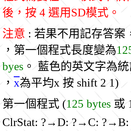
後，按 4 選用SD模式。
注意
: 若果不用記存答案
，第一個程式長度變為
12
byes
。 藍色的英文字為統
，
x
為平均x 按 shift 2 1)
第一個程式 (
125 bytes
或 1
ClrStat: ?→D: ?→C: ?→B