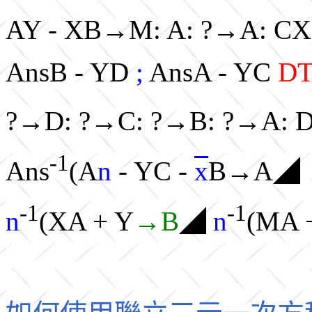
AY - XB→M: A: ?→A: CX
AnsB - YD
;
AnsA - YC
D
?→D: ?→C: ?→B: ?→A: 
-1
Ans
(A
n
- YC -
x
B→A◢
-1
-1
n
(XA + Y
→B
◢
n
(MA 