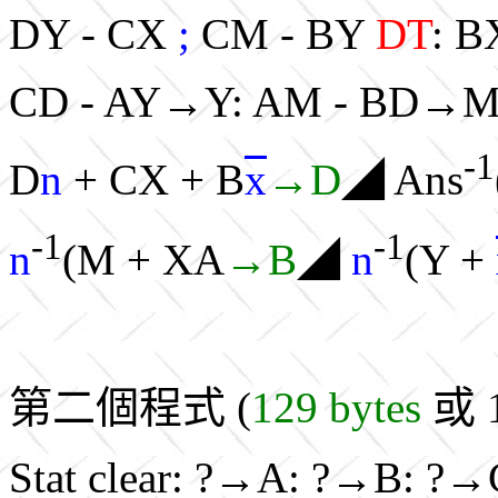
DY - CX
;
CM - BY
DT
: 
CD - AY→Y: AM - BD→M
-1
D
n
+ CX + B
x
→D
◢ Ans
-1
-1
n
(M + XA
→B
◢
n
(Y +
第二個程式 (
129 bytes
或 1
Stat clear: ?→A: ?→B: ?