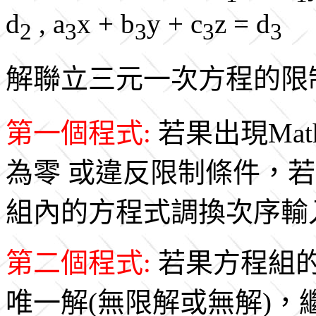
d
, a
x + b
y + c
z = d
2
3
3
3
3
解聯立三元一次方程的限
第一個程式:
若果出現Mat
為零 或違反限制條件，
組內的方程式調換次序輸
第二個程式:
若果方程組
唯一解(無限解或無解)，