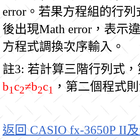
error。若果方程組的
後出現Math error
方程式調換次序輸入。
註3: 若計算三階行列式
b
c
≠b
c
，第二個程式則
1
2
2
1
返回 CASIO fx-3650P II