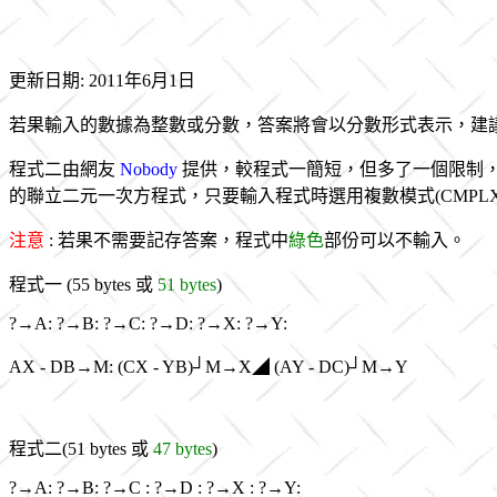
更新日期: 2011年6月1日
若果輸入的數據為整數或分數，答案將會以分數形式表示，建
程式二由網友
Nobody
提供，較程式一簡短，但多了一個限制，即
的聯立二元一次方程式，只要輸入程式時選用複數模式(CMPLX
注意
: 若果不需要記存答案，程式中
綠色
部份可以不輸入。
程式一 (55 bytes 或
51 bytes
)
?→A: ?→B: ?→C: ?→D: ?→X: ?→Y:
AX - DB→M: (CX - YB)┘M→X◢ (AY - DC)┘M→Y
程式二(51 bytes 或
47 bytes
)
?→A: ?→B: ?→C : ?→D : ?→X : ?→Y: