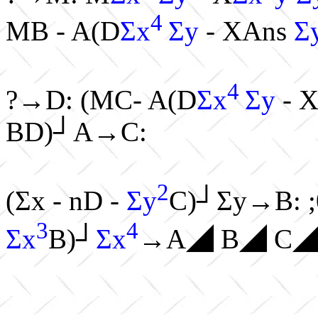
4
MB - A(D
Σx
Σy
- XAns
Σ
4
?→D: (MC- A(D
Σx
Σy
- 
BD)┘A→C:
2
(Σx - nD -
Σy
C)┘Σy→B: ;
3
4
Σx
B)┘
Σx
→A◢ B◢ C◢