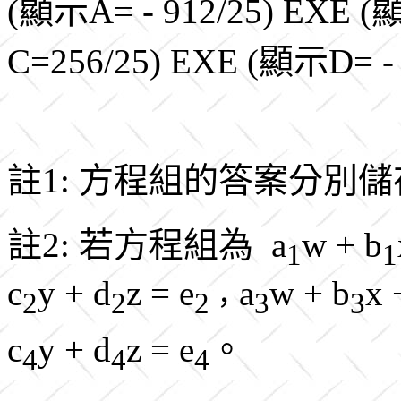
(顯示A= - 912/25) EXE 
C=256/25) EXE (顯示D= - 
註1: 方程組的答案分別
註2: 若方程組為 a
w + b
1
1
c
y + d
z = e
a
w + b
x 
2
2
2，
3
3
c
y + d
z = e
。
4
4
4