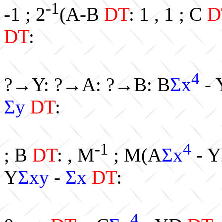
-1
-1 ; 2
(A-B
DT
: 1 , 1 ; C
D
DT
:
4
?→Y: ?→A: ?→B: B
Σx
- 
Σy
DT
:
-1
4
; B
DT
: , M
; M(A
Σx
- Y
Y
Σxy
-
Σx
DT
:
4