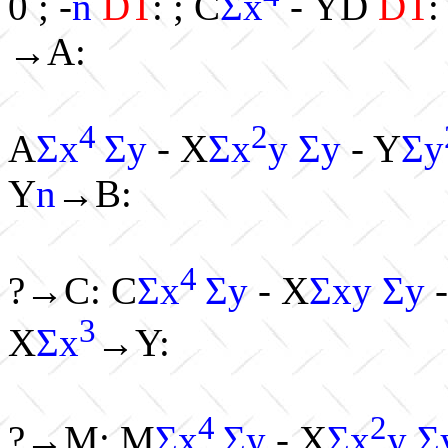
0 ; -
n
DT
: ; C
Σx
- YD
DT
:
→A:
4
2
A
Σx
Σy
- X
Σx
y Σy
- Y
Σy
Y
n
→B:
4
?→C: C
Σx
Σy
- X
Σxy Σy
-
3
X
Σx
→Y:
4
2
?→M: M
Σx
Σy
- X
Σx
y Σ