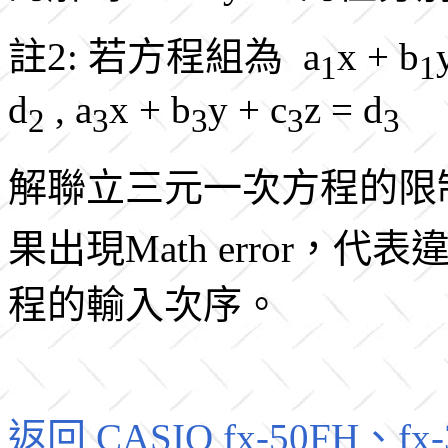
註2: 若方程組為 a
x + b
1
1
d
, a
x + b
y + c
z = d
2
3
3
3
3
解聯立三元一次方程的限
果出現Math error，
程的輸入次序。
返回 CASIO fx-50FH、fx-3