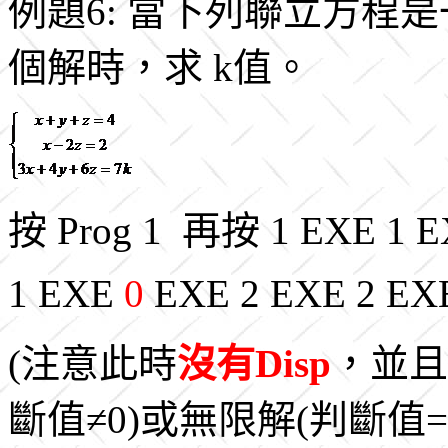
例題6: 當下列聯立方程是一致
個解時，求 k值。
按 Prog 1 再按 1 EXE 1 E
1 EXE
0
EXE 2 EXE 2 EX
(注意此時
沒有Disp
，並且
斷值≠0)或無限解(判斷值=0)