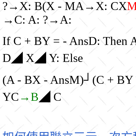
?→X: B(X - MA→X: CX
M
→C: A: ?→A:
If C + BY = - AnsD: The
D◢ X◢ Y: Else
(A - BX - AnsM)┘(C + B
YC
→B
◢ C