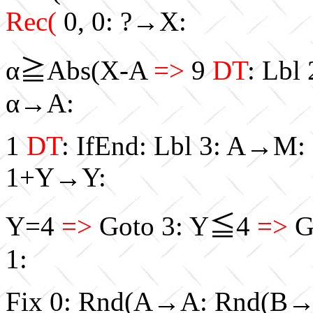
Rec(
0, 0: ?→X:
α≧Abs(X-A
=>
9
DT
: Lbl
α→A:
1
DT
: IfEnd: Lbl 3: A
1+Y→Y:
Y=4
=>
Goto 3: Y≦4
=>
G
1:
Fix 0: Rnd(A→A: Rnd(B