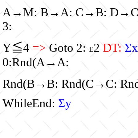
A→M: B→A: C→B: D→C
3:
Y≦4
=>
Goto 2:
2
DT:
Σ
E
0:Rnd(A→A:
Rnd(B→B: Rnd(C→C: Rn
WhileEnd:
Σy