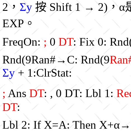
2，
Σy
按 Shift 1 → 2)，
EXP。
FreqOn:
;
0
DT
: Fix 0: Rnd
Rnd(9Ran#→C: Rnd(9
Ran
Σy
+ 1:ClrStat:
;
Ans
DT
: , 0 DT: Lbl 1:
Re
DT
:
Lbl 2: If X=A: Then X+α