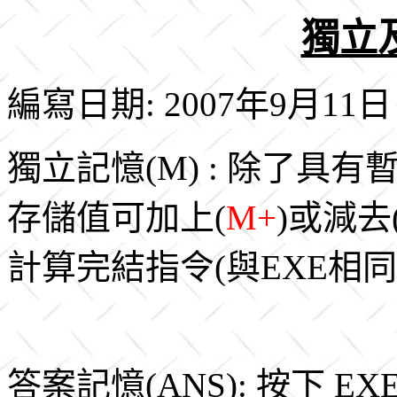
獨立
編寫日期: 2007年9月11日
獨立記憶(M) : 除了
存儲值可加上(
M+
)或減去
計算完結指令(與EXE相同
答案記憶(ANS): 按下 