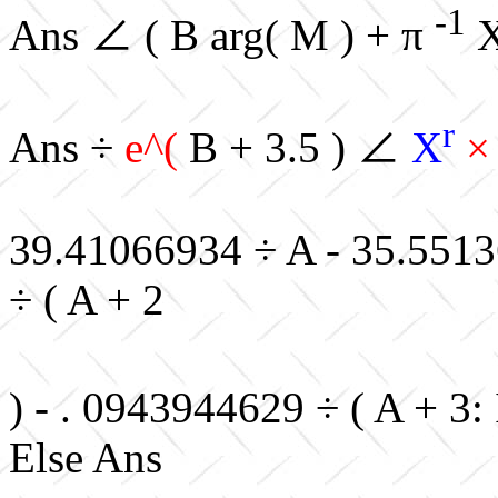
-1
Ans ∠ ( B arg( M ) + π
r
Ans ÷
e^(
B + 3.5 ) ∠
X
39.41066934 ÷ A - 35.5513
÷ ( A + 2
) - . 0943944629 ÷ ( A + 3:
Else Ans