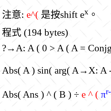
x
注意:
e^(
是按shift e
。
程式 (194 bytes)
?→A: A ( 0 > A ( A = Con
Abs( A ) sin( arg( A→X: A
r-
Abs( Ans ) ^ ( B ) ÷
e ^ (
π