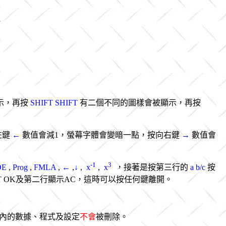
示，再按
SHIFT SHIFT
有二個不同的圖樣會被顯示，再按
左鍵
←
數值會減1，螢幕字體會變暗一點，按向右鍵
→
數值會
-1
3
DE
,
Prog
,
FMLA
,
←
,
↓
,
x
,
x
，接著是按第三行的
a b/c
按
 OK及第二行顯示AC，這時可以按任何鍵離開。
內的數據、程式及設定
不會
被刪除。