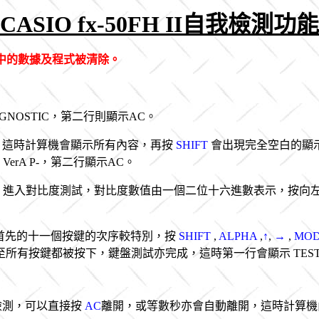
CASIO fx-50FH II自我檢測功能
引致記憶中的數據及程式被清除。
GNOSTIC，第二行則顯示AC。
，這時計算機會顯示所有內容，再按
SHIFT
會出現完全空白的顯
erA P-，第二行顯示AC。
進入對比度測試，對比度數值由一個二位十六進數表示，按向
0，首先的十一個按鍵的次序較特別，按
SHIFT
,
ALPHA
,
↑
,
→
,
MO
所有按鍵都被按下，鍵盤測試亦完成，這時第一行會顯示 TEST
我檢測，可以直接按
AC
離開，或等數秒亦會自動離開，這時計算機