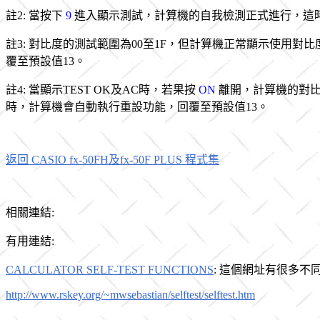
註2: 當按下
9
進入顯示測試，計算機的自我檢測正式進行，這
註3: 對比度的測試範圍為00至1F，但計算機正常顯示使用對
覆至預設值13。
註4: 當顯示TEST OK及AC時，若果按
ON
離開，計算機的對比
時，計算機會自動執行重設功能，回覆至預設值13。
返回 CASIO fx-50FH及fx-50F PLUS 程式集
相關連結:
有用連結:
CALCULATOR SELF-TEST FUNCTIONS
: 這個網址有很多不同種類計算機(C
http://www.rskey.org/~mwsebastian/selftest/selftest.htm