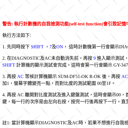
警
告: 執行計數機的自我檢測功能(self-test function)會
執行方法如下:
1. 先同時按下
SHIFT
，
7
及
ON
， 這時計數機第一行會顯示DIA
2. 在DIAGNOSTIC及AC未自動消失前，再按
9
進入顯示測試
SHIFT
計算機的顯示測試會完成，這時會第一行會顯示 GY-347 V
3. 再按
AC
等候計算機顯示 SUM-DF51-OK R-OK 後，再按
AC
加1，螢幕字體變亮一點，而對比度的測試範圍 00至1F。
4. 再按 AC 離開對比度測試及進入鍵盤測試，這時會顯示0
鍵，每一行的次序是由左向右按，按完一行後再按下一行，直至
註1: 當計算機顯示DIAGNOSTIC及AC時，若果不想進行自