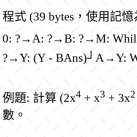
程式 (39 bytes，使用記
0: ?→A: ?→B: ?→M: Whi
?→Y: (Y - BAns)┘A→Y: W
4
3
2
例題: 計算 (2x
+ x
+ 3x
數。