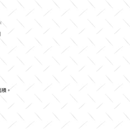
:
◢
面積。