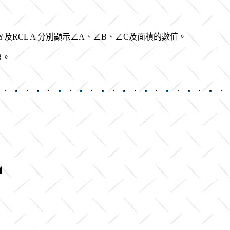
 Y及RCL A 分別顯示∠A、∠B、∠C及面積的數值。
R。
◢