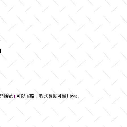
:
◢
開括號
(
可以省略，程式長度可減1 byte。