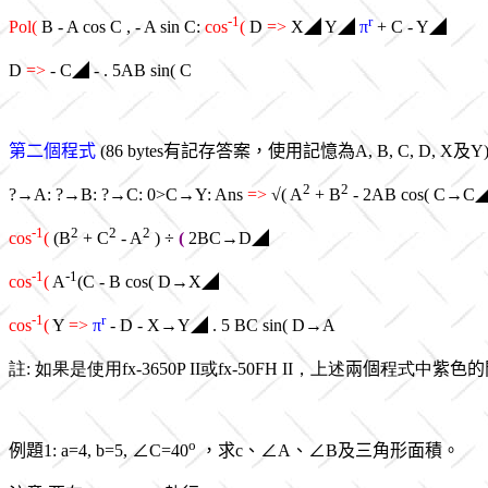
-1
r
Pol(
B - A cos C , - A sin C:
cos
(
D
=>
X◢ Y◢
π
+ C - Y◢
D
=>
- C◢ - . 5AB sin( C
第二個程式
(86 bytes有記存答案，使用記憶為A, B, C, D, X及Y)
2
2
?→A: ?→B: ?→C: 0>C→Y: Ans
=>
√( A
+ B
- 2AB cos( C→C
-1
2
2
2
cos
(
(B
+ C
- A
) ÷
(
2BC→D◢
-1
-1
cos
(
A
(C - B cos( D→X◢
-1
r
cos
(
Y
=>
π
- D - X→Y◢ . 5 BC sin( D→A
註: 如果是使用fx-3650P II或fx-50FH II，上述
兩個
程式中
紫色的
o
例題1: a=4, b=5, ∠C=40
，求c、∠A、∠B及三角形面積。