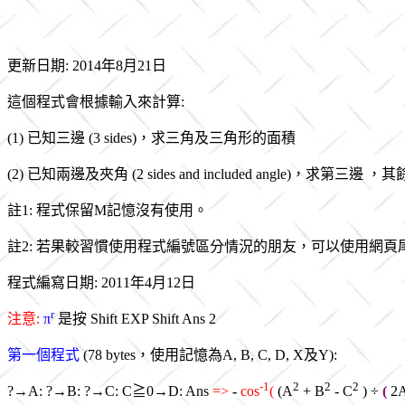
更新日期: 2014年8月21日
這個程式會根據輸入來計算:
(1) 已知三邊 (3 sides)，求三角及三角形的面積
(2) 已知兩邊及夾角 (2 sides and included angle)，求第
註1: 程式保留M記憶沒有使用。
註2: 若果較習慣使用程式編號區分情況的朋友，可以使用網頁
程式編寫日期: 2011年4月12日
r
注意:
π
是按 Shift EXP Shift Ans 2
第一個程式
(78 bytes，使用記憶為A, B, C, D, X及Y):
-1
2
2
2
?→A: ?→B: ?→C: C
≧0
→D
: Ans
=>
-
cos
(
(A
+ B
- C
) ÷
(
2