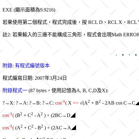
EXE (顯示面積為9.9216)
若果使用第二個程式，程式完成後，按 RCL D、RCL X、RCL
註2: 若果輸入的三邊不能構成三角形，程式會出現Math ERRO
附錄: 有程式編號版本
程式編寫日期: 2007年3月24日
附錄程式一
(87 bytes，使用記憶為A, B, C,D及X):
-1
2
2
?→X: ?→A: ?→B: ?→C:
cos
(
X
=>
√(A
+ B
- 2AB cos C→C
-1
2
2
2
cos
(
(B
+ C
- A
) ÷ (2BC→D◢
-1
2
2
2
cos
(
(A
+ C
- B
) ÷ (2AC→A◢
r
-1