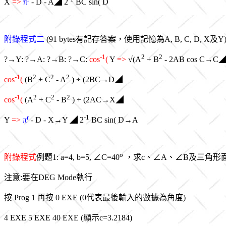
X
=>
π
- D - A◢ 2
BC sin( D
附錄程式二
(91 bytes有記存答案，使用記憶為A, B, C, D, X及Y)
-1
2
2
?→Y: ?→A: ?→B: ?→C:
cos
(
Y
=>
√(A
+ B
- 2AB cos C→C
-1
2
2
2
cos
(
(B
+ C
- A
) ÷ (2BC→D◢
-1
2
2
2
cos
(
(A
+ C
- B
) ÷ (2AC→X◢
r
-1
Y
=>
π
- D - X→Y ◢ 2
BC sin( D→A
o
附錄程式
例題1: a=4, b=5, ∠C=40
，求c、∠A、∠B及三角形
注意:要在DEG Mode執行
按 Prog 1 再按 0 EXE (0代表最後輸入的數據為角度)
4 EXE 5 EXE 40 EXE (顯示c=3.2184)