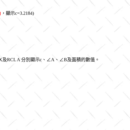
角
，顯示c=3.2184)
 X及RCL A 分別顯示c、∠A、∠B及面積的數值。