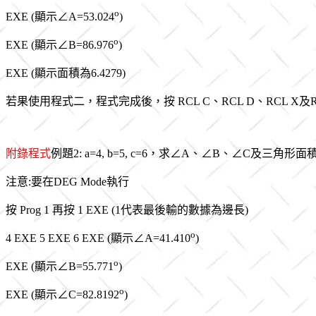
o
EXE (顯示∠A=53.024
)
o
EXE (顯示∠B=86.976
)
EXE (顯示面積為6.4279)
若果使用程式二，程式完成後，按
RCL C、RCL D、RCL X及
附錄程式
例題2: a=4, b=5, c=6，求∠A、∠B、∠C及三角形面
注意:要在DEG Mode執行
按 Prog 1 再按 1 EXE (1代表最後輸的數據為邊長)
o
4 EXE 5 EXE 6 EXE (顯示∠A=41.410
)
o
EXE (顯示∠B=55.771
)
o
EXE (顯示∠C=82.8192
)