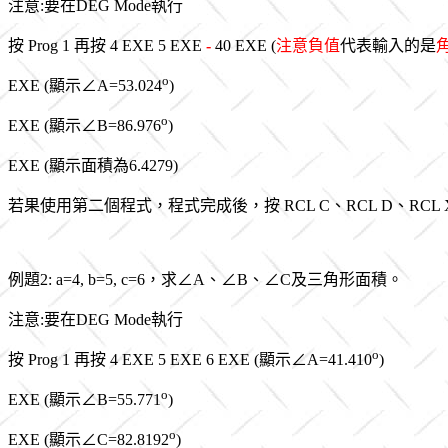
注意:要在DEG Mode執行
按 Prog 1 再按
4 EXE 5 EXE
-
40 EXE (
注意負值
代表輸入的是
o
EXE (顯示∠A=53.024
)
o
EXE (顯示∠B=86.976
)
EXE (顯示面積為6.4279)
若果使用第二個程式，程式完成後，按 RCL C、RCL D、RCL
例題2: a=4, b=5, c=6，求∠A、∠B、∠C及三角形面積。
注意:要在DEG Mode執行
o
按 Prog 1 再按 4 EXE 5 EXE 6 EXE (顯示∠A=41.410
)
o
EXE (顯示∠B=55.771
)
o
EXE (顯示∠C=82.8192
)