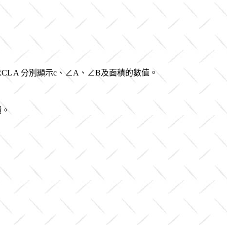
RCL A 分別
顯示c、∠A、∠B及面積的數值。
積。