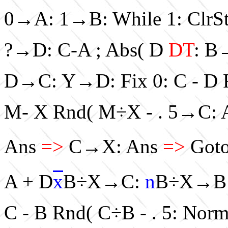
0→A: 1→B: While 1: ClrSt
?→D: C-A ; Abs( D
DT
: 
D→C: Y→D: Fix 0: C - D 
M- X Rnd( M÷X - . 5→C:
Ans
=>
C→X: Ans
=>
Goto
A + D
x
B÷X→C:
n
B÷X→B:
C - B Rnd( C÷B - . 5: No