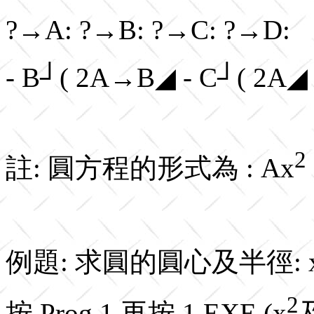
?→A: ?→B: ?→C: ?→D:
- B┘( 2A→B◢ - C┘( 2A◢ 
2
註: 圓方程的形式為 : Ax
例題: 求圓的圓心及半徑: 
2
按 Prog 1 再按 1 EXE (x