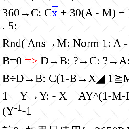
360→C: C
x
+ 30(A - M) +
. 5:
Rnd( Ans→M: Norm 1: A
B=0
=>
D→B:
?→C: ?→A
B÷D→B: C(1-B→X◢ 1≧
1 + Y→Y: - X + AY^(1-M-B
-1
(Y
-1