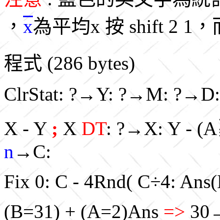
，
x
為平均x 按 shift 2 1
程式 (286 bytes)
ClrStat: ?→Y: ?→M: ?→D
X - Y
;
X
DT
: ?→X: Y -
n
→C:
Fix 0: C - 4Rnd( C÷4: Ans
(B=31) + (A=2)Ans
=>
30