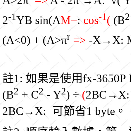
A>2π
=>
A - 2π
→A: √( 
-1
-1
2
2
YB sin(A
M+
:
cos
(
(B
r
(A<0) + (A>π
=>
-X→X: 
註1: 如果是使用fx-3650P
2
2
2
(B
+ C
- Y
)
÷
(
2BC→X
2BC→X:
可節省1 byte。