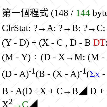
第一個程式 (148 /
144
byt
ClrStat: ?→A: ?→B: ?→C
(Y - D) ÷ (X - C , D - B
DT
(M - Y) ÷ (D - X→M: (M -
-1
-1
(D - A)
(B - (X - A)
(
Σx
B - A(D +X + C→B◢ D + X
2
X
→C
◢