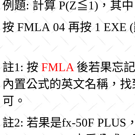
例題: 計算 P(Z≦1)，其
按 FMLA 04 再按 1 EXE 
註1: 按
FMLA
後若果忘記
內置公式的英文名稱，找到
可。
註2: 若果是fx-50F 