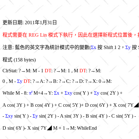
更新日期: 2011年1月31日
程式需要在 REG Lin 模式下執行，因此在選擇新程式位置後，按 5
注意: 藍色的英文字為統計模式中的變數(
Σx
按 Shift 1 2，
Σy
按 S
程式 (158 bytes)
ClrStat: ?→M: M - 1
DT
: ?→M: 1 , M
DT
: ?→M:
0 , M -
Σy
DT
: ?→A: ?→B: ?→C: ?→D: ?→X: 0→M:
r
While M - 8:
π
M÷4→Y:
Σx
+
Σxy
cos( Y ) +
Σy
cos( 2Y ) +
A cos( 3Y ) + B cos( 4Y ) + C cos( 5Y )+ D cos( 6Y ) + X cos( 7Y◢
-
Σxy
sin( Y ) -
Σy
sin( 2Y ) - A sin( 3Y ) - B sin( 4Y ) - C sin( 5Y ) -
D sin( 6Y )- X sin( 7Y◢ M + 1→M: WhileEnd