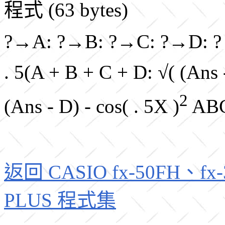
程式 (63 bytes)
?→A: ?→B: ?→C: ?→D: 
. 5(A + B + C + D: √( (Ans 
2
(Ans - D) - cos( . 5X )
AB
返回 CASIO fx-50FH、fx-3
PLUS 程式集