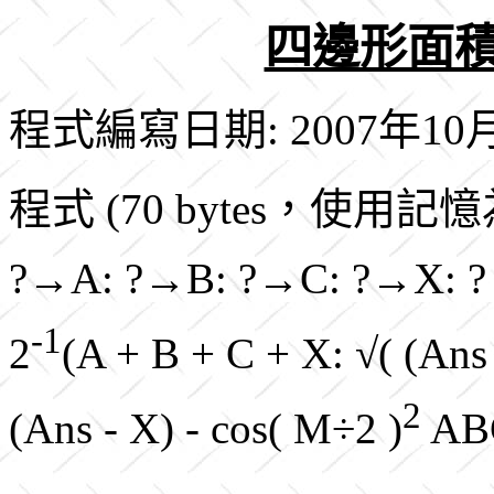
四邊形面積
程式編寫日期: 2007年10
程式 (70 bytes，使用
?→A: ?→B: ?→C: ?→X: 
-1
2
(A + B + C + X: √( (Ans
2
(Ans - X) - cos( M
÷2
)
AB