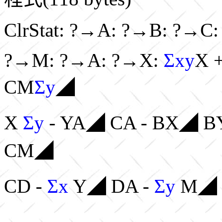
ClrStat: ?→A: ?→B: ?→C
?→M: ?→A: ?→X:
Σxy
X 
CM
Σy
◢
X
Σy
- YA◢ CA - BX◢ BY
CM◢
CD -
Σx
Y◢ DA -
Σy
M◢ 