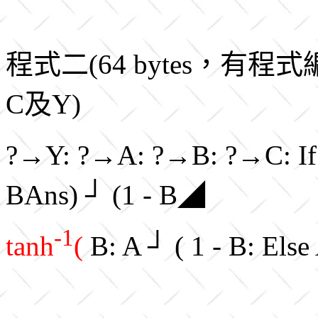
程式二(64 bytes，有
C及Y)
?→Y: ?→A: ?→B: ?→C: If Y
BAns) ┘ (1 - B◢
-1
tanh
(
B: A ┘ ( 1 - B: Els