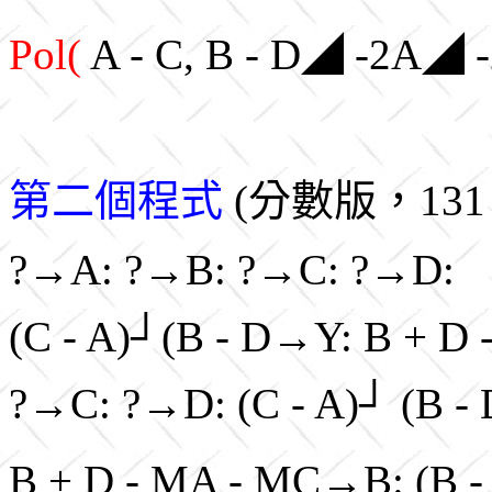
Pol(
A - C, B - D◢ -2A◢
第二個程式
(分數版，131 b
?→A: ?→B: ?→C: ?→D:
(C - A)┘(B - D→Y: B + D
?→C: ?→D: (C - A)┘ (B 
B + D - MA - MC→B: (B