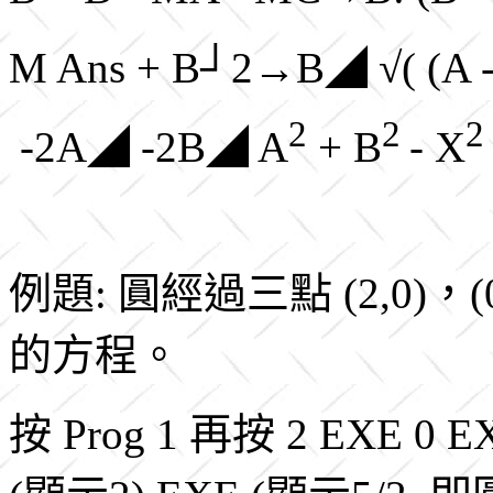
M Ans + B┘2→B◢ √( (A -
2
2
2
-2A◢ -2B◢ A
+ B
- X
例題: 圓經過三點 (2,0)，(
的方程。
按 Prog 1 再按 2 EXE 0 EX