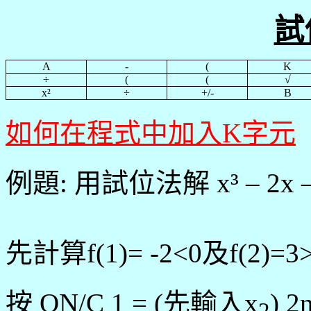
試
A
-
(
K
÷
(
(
√
x²
÷
+/-
B
如何在程式中加入K字元
例題: 用試位法解 x³ – 2x – 1
先計算f(1)= -2<0及f(2)
按 ON/C 1 = (先輸入x
) 2
2