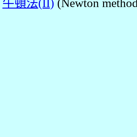
牛頓法(II)
(Newton method 