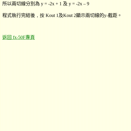
所以兩切線分別為
y = -2x + 1
及
y = -2x – 9
程式執行完結後
，按 Kout 1
及Kout 2顯示
兩
切線的
y-
截距
。
返回 fx-50F專頁