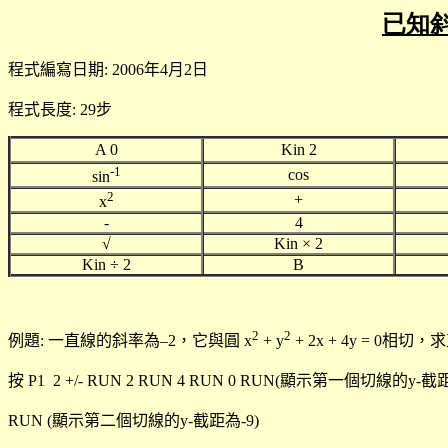
已知
程式編寫日期: 2006年4月2日
程式長度: 29步
A 0
Kin 2
-1
cos
sin
2
+
x
-
4
√
Kin
× 2
Kin
÷ 2
B
2
2
例題
:
一直線的斜率為
–2
，它與圓
x
+ y
+ 2x + 4y = 0
相切，求
按 P1
2 +/- RUN 2 RUN 4 RUN 0 RUN(
顯
示第一個切線的
y-
截
RUN (
顯
示第二個切線的
y-
截距為
-9)