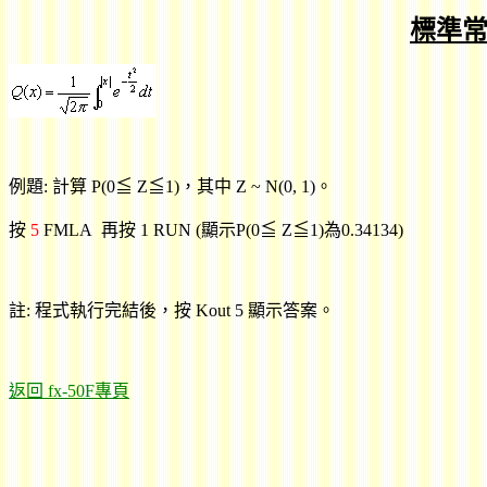
標準常
例題: 計算 P(0≦ Z≦1)，其中 Z ~ N(0, 1)。
按
5
FMLA 再按 1 RUN (顯示P(0≦ Z≦1)為0.34134)
註: 程式執行完結後，按 Kout 5 顯示答案。
返回 fx-50F專頁