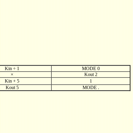
Kin
÷ 1
MODE 0
×
Kout 2
Kin + 5
1
Kout 5
MODE .