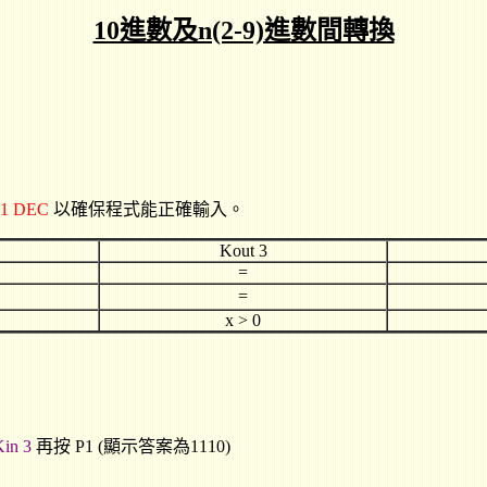
10進數及n(2-9)進數間轉換
 1 DEC
以確保程式能正確輸入。
Kout 3
=
=
x > 0
in 3
再按 P1 (顯示答案為1110)