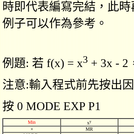
時即代表編寫完結，此時再按
例子可以作為參考。
3
例題: 若 f(x) = x
+ 3x - 2，
注意:輸入程式前先按出因
按 0 MODE EXP P1
y
Min
x
×
MR