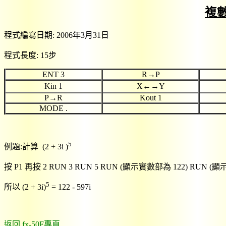
複
程式編寫日期: 2006年3月31日
程式長度: 15步
ENT 3
R→P
Kin 1
X←→Y
P→R
Kout 1
MODE .
5
例題:計算 (2 + 3i )
按
P1
再按
2
RUN 3 RUN 5 RUN (顯示實數部為 122)
RUN
(顯示
5
所
以 (2 + 3i)
=
122
- 597i
返回 fx-50F專頁