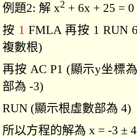
2
例題
2:
解
x
+ 6x + 25 = 0
按
1
FMLA
再按
1 RUN 6
複數根)
再按 AC P1
(
顯示y坐標
部為 -3)
RUN (
顯示根虛數部為
4)
所以方程的解為
x = -3
±
4