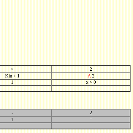
×
2
Kin + 1
A
2
1
x > 0
-
2
1
=