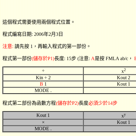
這個程式需要使用兩個程式位置。
程式編寫日期: 2006年2月3日
注意:
請先按 1，再輸入程式的第一部份。
程式第一部份
(儲存於P1)
長度: 15步 (注意:
A
是按 FMLA ab/c，
2
÷
x
Kin
÷ 2
Kout 2
B
1
Kout 1
MODE .
程式第二部份為函數方程
(儲存於P2)
長度
必須少於14步
y
Kout 1
x
×
Kout 1
MODE .