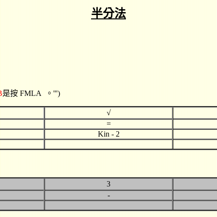
半分法
B
是按 FMLA
。'''
)
√
=
Kin - 2
3
-