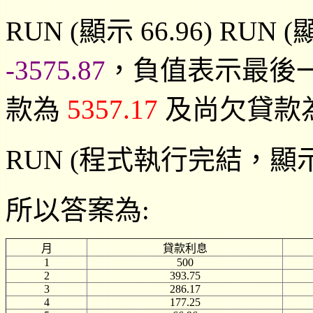
RUN (顯示 66.96) RUN 
-3575.87
，負值表示最後
款為
5357.17
及尚欠貸款
RUN (程式執行完結，顯示
所以答案為:
月
貸款利息
1
500
2
393.75
3
286.17
4
177.25