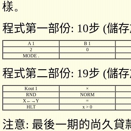
樣。
程式第一部份: 10步 (儲存
A 1
B 1
2
0
MODE .
程式第二部份: 19步 (儲存
Kout 1
×
RND
NORM
X←→Y
=
HLT
x > 0
注意: 最後一期的尚久貸