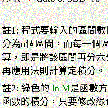
註1: 程式要輸入的區間
分為n個區間，而每一個區間都會
算，即是將該區間再分六
再應用法則計算定積分。
註2: 綠色的
ln M
是函數方
函數的積分，只要修改綠