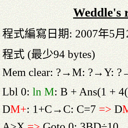
Weddle'
程式編寫日期: 2007年5月
程式 (最少94 bytes)
Mem clear: ?→M: ?→Y: ?
Lbl 0:
ln M
: B + Ans(1 + 4
D
M+
: 1+C→C: C=7
=>
D
A>X
=>
Goto 0: 3BD÷10