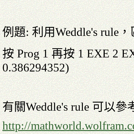
例題: 利用Weddle's r
按 Prog 1 再按 1 EXE 2
0.386294352)
有關Weddle's rule 可
http://mathworld.wolfram.